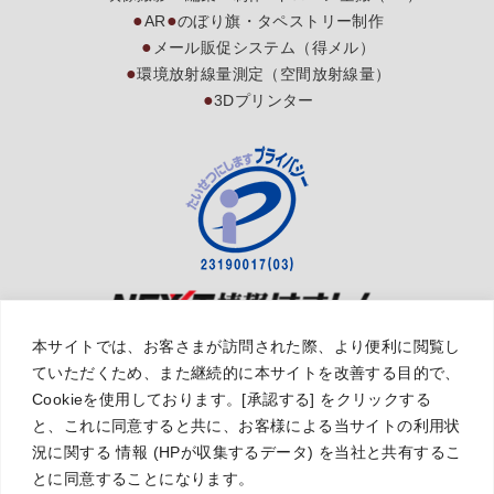
AR
のぼり旗・タペストリー制作
メール販促システム（得メル）
環境放射線量測定（空間放射線量）
3Dプリンター
本サイトでは、お客さまが訪問された際、より便利に閲覧し
〒970-8032 福島県いわき市平下荒川字諏訪下36番地の1
TEL0246-25-0111 FAX 0246-25-0113
ていただくため、また継続的に本サイトを改善する目的で、
Cookieを使用しております。[承認する] をクリックする
©
Next Information Hamashin Co., Ltd. All rights
と、これに同意すると共に、お客様による当サイトの利用状
reserved.
況に関する 情報 (HPが収集するデータ) を当社と共有するこ
とに同意することになります。