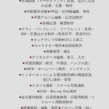
市場調査（マーケティング）請負、並びに広告
の企画・立案・制作
印刷製本全般
PR誌・社内報編集、制作
卒業アルバム編集・記念誌制作
各種伝票・帳票制作
チラシ・パンフレット・リーフレット・名刺・
DM・圧着はがき制作（宛名印字、発送代行）
オンデマンド印刷
UVニス加工
キャラクター制作
似顔絵制作
画像処理・補正
デジタルデータ編集、加工、入力
外国語翻訳（欧文、中国語、ハングル語）
WEB・ホームページ制作、メンテナンス
インターネットによる通信販売網の構築請負、
並びに維持・管理
スタジオ撮影・スチール写真撮影
DVD・Blu-ray Disc制作
会社案内動画・社員研修動画・広報用動画・リ
クルート用動画制作
映像撮影・編集・制作
ドローン空撮（4K）