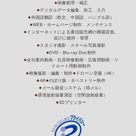
画像処理・補正
デジタルデータ編集、加工、入力
外国語翻訳（欧文、中国語、ハングル語）
WEB・ホームページ制作、メンテナンス
インターネットによる通信販売網の構築請負、
並びに維持・管理
スタジオ撮影・スチール写真撮影
DVD・Blu-ray Disc制作
会社案内動画・社員研修動画・広報用動画・リ
クルート用動画制作
映像撮影・編集・制作
ドローン空撮（4K）
AR
のぼり旗・タペストリー制作
メール販促システム（得メル）
環境放射線量測定（空間放射線量）
3Dプリンター