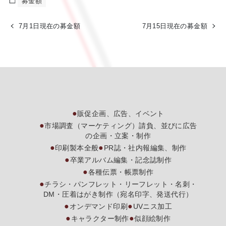
募金額
7月1日現在の募金額
7月15日現在の募金額
販促企画、広告、イベント
市場調査（マーケティング）請負、並びに広告
の企画・立案・制作
印刷製本全般
PR誌・社内報編集、制作
卒業アルバム編集・記念誌制作
各種伝票・帳票制作
チラシ・パンフレット・リーフレット・名刺・
DM・圧着はがき制作（宛名印字、発送代行）
オンデマンド印刷
UVニス加工
キャラクター制作
似顔絵制作