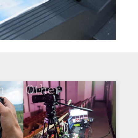
h
Other