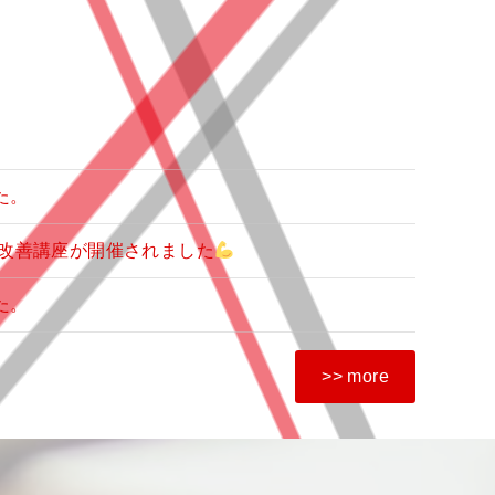
た。
改善講座が開催されました
た。
>> more