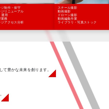
ージ制作・保守
スチール撮影
ージリニューアル
動画撮影
・運用
ドローン撮影
理業務
動画編集作業
ージアクセス分析
ライブラリ・写真ストック
して豊かな未来を創ります。
。