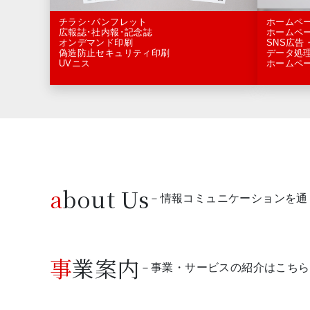
ホームペ
チラシ･パンフレット
ホームペ
広報誌･社内報･記念誌
SNS広告
オンデマンド印刷
データ処
偽造防止セキュリティ印刷
ホームペ
UVニス
about Us
－情報コミュニケーションを通
事業案内
－事業・サービスの紹介はこちら