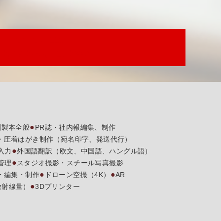
い
0246-25-0111
時間 8時45分～17時30分
刷製本全般
PR誌・社内報編集、制作
・圧着はがき制作（宛名印字、発送代行）
入力
外国語翻訳（欧文、中国語、ハングル語）
管理
スタジオ撮影・スチール写真撮影
・編集・制作
ドローン空撮（4K）
AR
放射線量）
3Dプリンター