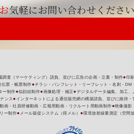
お気軽にお問い合わせくださ
せ
ださい
営業
場調査（マーケティング）請負、並びに広告の企画・立案・制作
印
種伝票・帳票制作
チラシ・パンフレット・リーフレット・名刺・DM
ター制作
似顔絵制作
画像処理・補正
デジタルデータ編集、加工、
テナンス
インターネットによる通信販売網の構築請負、並びに維持・
動画・社員研修動画・広報用動画・リクルート用動画制作
映像撮影
リー制作
メール販促システム（得メル）
環境放射線量測定（空間