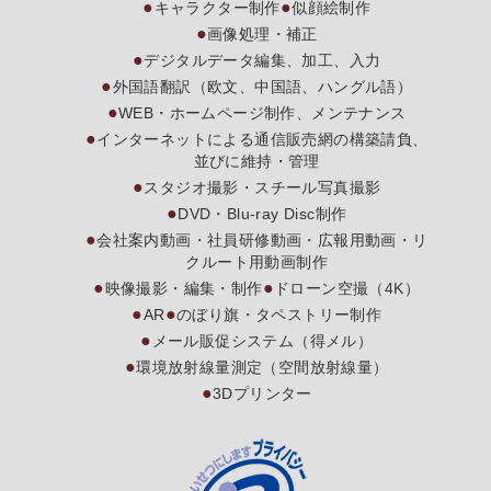
キャラクター制作
似顔絵制作
画像処理・補正
デジタルデータ編集、加工、入力
外国語翻訳（欧文、中国語、ハングル語）
WEB・ホームページ制作、メンテナンス
インターネットによる通信販売網の構築請負、
並びに維持・管理
スタジオ撮影・スチール写真撮影
DVD・Blu-ray Disc制作
会社案内動画・社員研修動画・広報用動画・リ
クルート用動画制作
映像撮影・編集・制作
ドローン空撮（4K）
AR
のぼり旗・タペストリー制作
メール販促システム（得メル）
環境放射線量測定（空間放射線量）
3Dプリンター