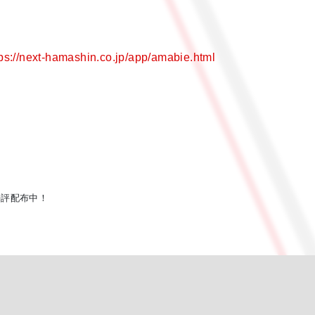
t-hamashin.co.jp/app/amabie.html
好評配布中！