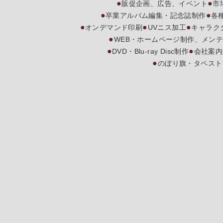
販促企画、広告、イベント
市
卒業アルバム編集・記念誌制作
各
オンデマンド印刷
UVニス加工
キャラク
WEB・ホームページ制作、メン
DVD・Blu-ray Disc制作
会社案内
のぼり旗・タペスト