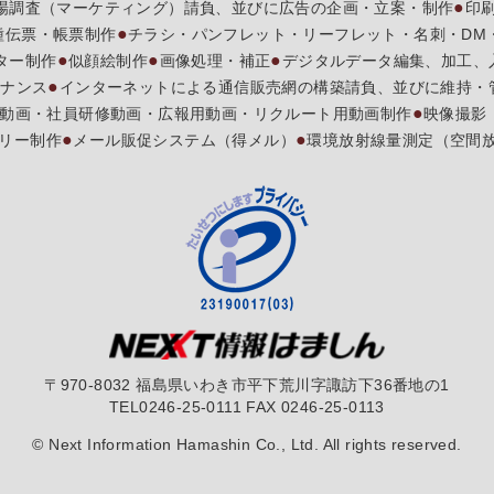
場調査（マーケティング）請負、並びに広告の企画・立案・制作
印
種伝票・帳票制作
チラシ・パンフレット・リーフレット・名刺・DM
ター制作
似顔絵制作
画像処理・補正
デジタルデータ編集、加工、
テナンス
インターネットによる通信販売網の構築請負、並びに維持・
動画・社員研修動画・広報用動画・リクルート用動画制作
映像撮影
リー制作
メール販促システム（得メル）
環境放射線量測定（空間
〒970-8032 福島県いわき市平下荒川字諏訪下36番地の1
TEL0246-25-0111 FAX 0246-25-0113
©
Next Information Hamashin Co., Ltd. All rights reserved.