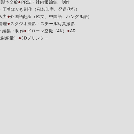
刷製本全般
PR誌・社内報編集、制作
・圧着はがき制作（宛名印字、発送代行）
入力
外国語翻訳（欧文、中国語、ハングル語）
管理
スタジオ撮影・スチール写真撮影
・編集・制作
ドローン空撮（4K）
AR
放射線量）
3Dプリンター